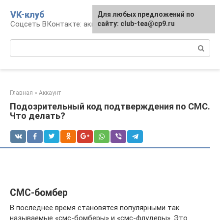
Перейти
VK-клуб
Для любых предложений по
к
Соцсеть ВКонтакте: аккаунт, общение, досуг
сайту: club-tea@cp9.ru
контенту
Поиск:
Главная
»
Аккаунт
Подозрительный код подтверждения по СМС.
Что делать?
СМС-бомбер
В последнее время становятся популярными так
называемые «смс-бомберы» и «смс-флудеры». Это