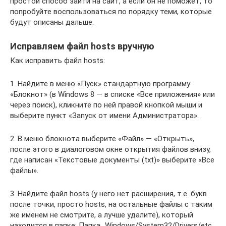
простой способ зайти на сайт, а если он не поможет, то
попробуйте воспользоваться по порядку теми, которые
будут описаны дальше.
Исправляем файл hosts вручную
Как исправить файл hosts:
1. Найдите в меню «Пуск» стандартную программу
«Блокнот» (в Windows 8 — в списке «Все приложения» или
через поиск), кликните по ней правой кнопкой мыши и
выберите пункт «Запуск от имени Администратора».
2. В меню блокнота выберите «Файл» — «Открыть»,
после этого в диалоговом окне открытия файлов внизу,
где написан «Текстовые документы (txt)» выберите «Все
файлы».
3. Найдите файл hosts (у него нет расширения, т.е. букв
после точки, просто hosts, на остальные файлы с таким
же именем не смотрите, а лучше удалите), который
находится в папке: Папка_Windows/System32/Drivers/etc.