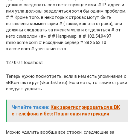
должно следовать соответствующее имя. # IP-адрес и
имя узла должны разделяться хотя бы одним пробелом.
# # Кроме того, в некоторых строках могут быть
вставлены комментарии # (такие, как эта строка), они
должны следовать за именем узла и отделяться # от
него символом «#». # # Например: # # 102.54.94.97
rhino.acme.com # исходный сервер # 38.25.63.10
x.acme.com # узел клиента x
127.0.0.1 localhost
Теперь нужно посмотреть, если в нём есть упоминание о
«ВКонтакте.ру» (vkontakte.ru). Если есть, то такие строки
следует удалить.
Читайте также:
Как зарегистрироваться в ВК
с телефона и без: Пошаговая инструкция
Можно удалить вообще все строки, следующие за