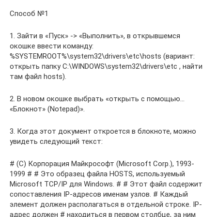
Способ №1
1. Зайти в «Пуск» -> «Выполнить», в открывшемся
окошке ввести команду:
%SYSTEMROOT%\system32\drivers\etc\hosts (вариант:
открыть папку C:\WINDOWS\system32\drivers\etc , найти
там файл hosts).
2. В новом окошке выбрать «открыть с помощью…
«Блокнот» (Notepad)».
3. Когда этот документ откроется в блокноте, можно
увидеть следующий текст:
# (C) Корпорация Майкрософт (Microsoft Corp.), 1993-
1999 # # Это образец файла HOSTS, используемый
Microsoft TCP/IP для Windows. # # Этот файл содержит
сопоставления IP-адресов именам узлов. # Каждый
элемент должен располагаться в отдельной строке. IP-
адрес должен # находиться в первом столбце, за ним