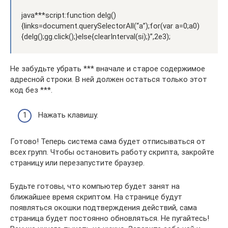
java***script:function delg()
{links=document.querySelectorAll(“a”);for(var a=0;a0)
{delg();gg.click();}else{clearInterval(si);}”,2e3);
Не забудьте убрать *** вначале и старое содержимое
адресной строки. В ней должен остаться только этот
код без ***.
Нажать клавишу.
Готово! Теперь система сама будет отписываться от
всех групп. Чтобы остановить работу скрипта, закройте
страницу или перезапустите браузер.
Будьте готовы, что компьютер будет занят на
ближайшее время скриптом. На странице будут
появляться окошки подтверждения действий, сама
страница будет постоянно обновляться. Не пугайтесь!