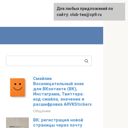
Для любых предложений по
сайту: club-tea@cp9.ru
Поиск:
Смайлик
Восклицательный знак
для ВКонтакте (ВК),
Инстаграма, Твиттера:
код смайла, значение и
расшифровка AllVKStickers
Общение
ВК: регистрация новой
страницы через почту