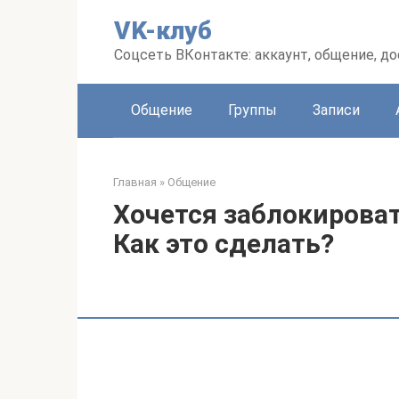
Перейти
VK-клуб
к
контенту
Соцсеть ВКонтакте: аккаунт, общение, до
Общение
Группы
Записи
Главная
»
Общение
Хочется заблокироват
Как это сделать?