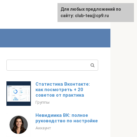
Для любых предложений по
сайту: club-tea@cp9.ru
Поиск:
Статистика Вконтакте:
как посмотреть + 20
советов от практика
Группы
Невидимка ВК: полное
руководство по настройке
Аккаунт