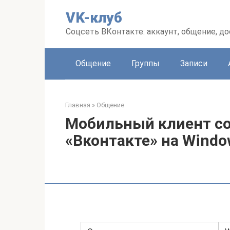
Перейти
VK-клуб
к
контенту
Соцсеть ВКонтакте: аккаунт, общение, до
Общение
Группы
Записи
Главная
»
Общение
Мобильный клиент со
«Вконтакте» на Windo