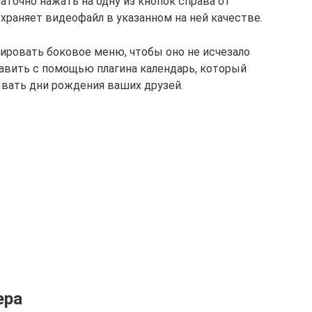
аточно нажать на одну из кнопок справа от
охраняет видеофайл в указанном на ней качестве.
сировать боковое меню, чтобы оно не исчезало
авить с помощью плагина календарь, который
вать дни рождения ваших друзей.
ера