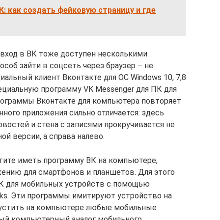
ВК: как создать фейковую страницу и где
 вход в ВК тоже доступен несколькими
особ зайти в соцсеть через браузер – не
иальный клиент Вконтакте для ОС Windows 10, 7,8
пециальную программу VK Messenger для ПК для
рограммы Вконтакте для компьютера повторяет
нного приложения сильно отличается: здесь
овостей и стена с записями прокручивается не
ной версии, а справа налево.
отите иметь программу ВК на компьютере,
ению для смартфонов и планшетов. Для этого
ВК для мобильных устройств с помощью
acks. Эти программы имитируют устройство на
пустить на компьютере любые мобильные
лный компьютерный аналог мобильного