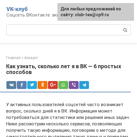
Перейти
VK-клуб
Для любых предложений по
к
Соцсеть ВКонтакте: аккаунт, общение, досуг
сайту: club-tea@cp9.ru
контенту
Поиск:
Главная
»
Аккаунт
Как узнать, сколько лет я в ВК — 6 простых
способов
У активных пользователей соцсетей часто возникает
вопрос, сколько дней я в ВК. Информация может
потребоваться для статистики или решения иных задач.
Ниже рассмотрим несколько сервисов, позволяющих
получить такую информацию, поговорим о методе для
самостоятельного выделения таких данных и приведем