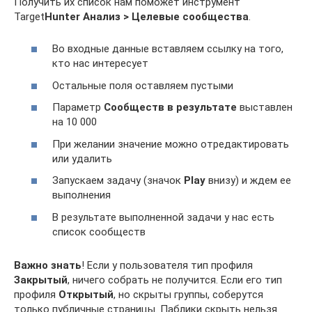
Получить их список нам поможет инструмент
Target
Hunter Анализ > Целевые сообщества
.
Во входные данные вставляем ссылку на того,
кто нас интересует
Остальные поля оставляем пустыми
Параметр
Сообществ в результате
выставлен
на 10 000
При желании значение можно отредактировать
или удалить
Запускаем задачу (значок
Play
внизу) и ждем ее
выполнения
В результате выполненной задачи у нас есть
список сообществ
Важно знать
! Если у пользователя тип профиля
Закрытый
, ничего собрать не получится. Если его тип
профиля
Открытый
, но скрыты группы, соберутся
только публичные страницы. Паблики скрыть нельзя.