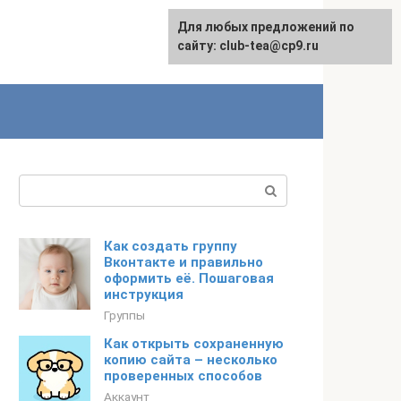
Для любых предложений по
сайту: club-tea@cp9.ru
Поиск:
Как создать группу
Вконтакте и правильно
оформить её. Пошаговая
инструкция
Группы
Как открыть сохраненную
копию сайта – несколько
проверенных способов
Аккаунт