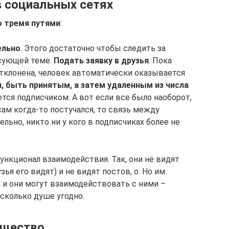
в социальных сетях
о тремя путями
:
ельно
. Этого достаточно чтобы следить за
сующей теме.
Подать заявку в друзья
. Пока
отклонена, человек автоматически оказывается
я, быть принятым, а затем удаленным из числа
ается подписчиком. А вот если все было наоборот,
 сам когда-то постучался, то связь между
льно, никто ни у кого в подписчиках более не
ункционал взаимодействия. Так, они не видят
ья его видят) и не видят постов, о. Но им
и они могут взаимодействовать с ними –
сколько душе угодно.
бщество