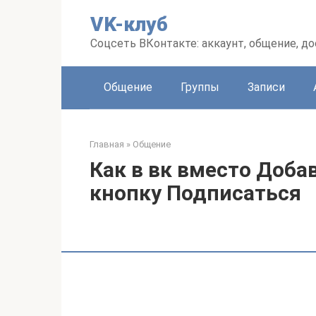
Перейти
VK-клуб
к
контенту
Соцсеть ВКонтакте: аккаунт, общение, до
Общение
Группы
Записи
Главная
»
Общение
Как в вк вместо Доба
кнопку Подписаться