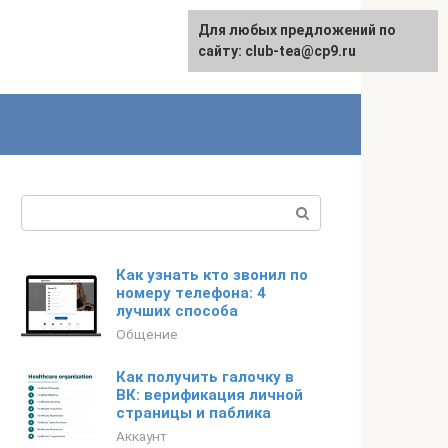
Для любых предложений по
сайту: club-tea@cp9.ru
Поиск:
Как узнать кто звонил по
номеру телефона: 4
лучших способа
Общение
Как получить галочку в
ВК: верификация личной
страницы и паблика
Аккаунт