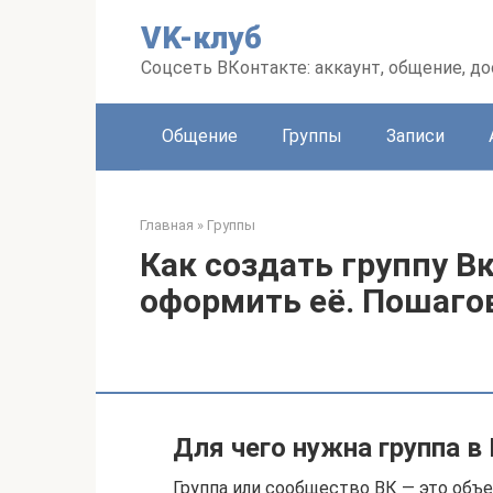
Перейти
VK-клуб
к
контенту
Соцсеть ВКонтакте: аккаунт, общение, до
Общение
Группы
Записи
Главная
»
Группы
Как создать группу В
оформить её. Пошаго
Для чего нужна группа в
Группа или сообщество ВК — это объ