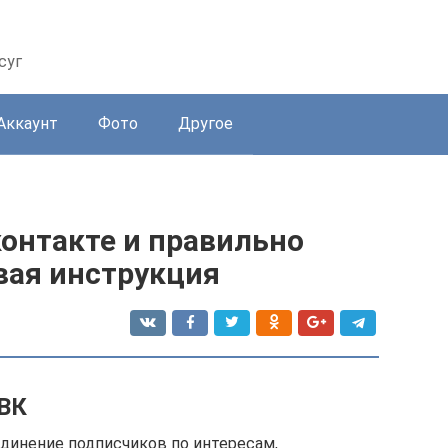
суг
Аккаунт
Фото
Другое
контакте и правильно
вая инструкция
 ВК
единение подписчиков по интересам,