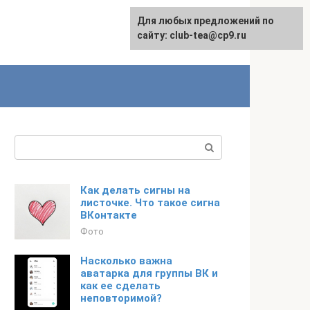
Для любых предложений по
сайту: club-tea@cp9.ru
Поиск:
Как делать сигны на
листочке. Что такое сигна
ВКонтакте
Фото
Насколько важна
аватарка для группы ВК и
как ее сделать
неповторимой?