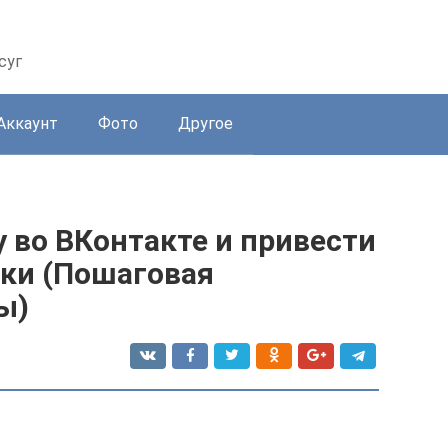
суг
Аккаунт
Фото
Другое
у во ВКонтакте и привести
йки (Пошаговая
ы)