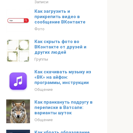
Записи
Как загрузить и
прикрепить видео в
сообщение ВКонтакте
Фото
Как скрыть фото во
ВКонтакте от друзей и
других людей
Группы
Как скачивать музыку из
«ВК» на айфон:
программы, инструкции
Общение
Как пранкануть подругу в
переписке в Ватсапе:
варианты шуток
Общение
Как убрать образование