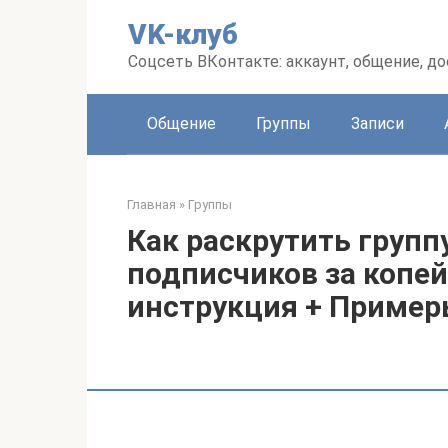
Перейти
VK-клуб
к
контенту
Соцсеть ВКонтакте: аккаунт, общение, до
Общение
Группы
Записи
Главная
»
Группы
Как раскрутить групп
подписчиков за копе
инструкция + Пример