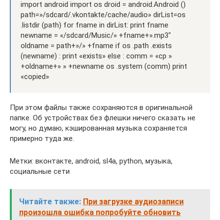
import android import os droid = android.Android ()
path=»/sdcard/.vkontakte/cache/audio» dirList=os
.listdir (path) for fname in dirList: print fname
newname = «/sdcard/Music/» +fname+».mp3″
oldname = path+»/» +fname if os .path .exists
(newname) : print «exists» else : comm = «cp »
+oldname+» » +newname os .system (comm) print
«copied»
При этом файлы также сохраняются в оригинальной
папке. Об устройствах без флешки ничего сказать не
могу, но думаю, кэшированная музыка сохраняется
примерно туда же.
Метки: вконтакте, android, sl4a, python, музыка,
социальные сети
Читайте также:
При загрузке аудиозаписи
произошла ошибка попробуйте обновить