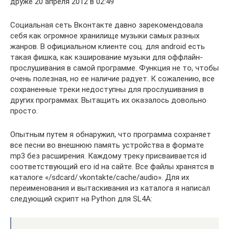
друже 20 апреля 2012 в 02:49
Социальная сеть Вконтакте давно зарекомендовала
себя как огромное хранилище музыки самых разных
жанров. В официальном клиенте соц. для android есть
такая фишка, как кэширование музыки для оффлайн-
прослушивания в самой программе. Функция не то, чтобы
очень полезная, но ее наличие радует. К сожалению, все
сохраненные треки недоступны для прослушивания в
других программах. Вытащить их оказалось довольно
просто.
Опытным путем я обнаружил, что программа сохраняет
все песни во внешнюю память устройства в формате
mp3 без расширения. Каждому треку присваивается id
соответствующий его id на сайте. Все файлы хранятся в
каталоге «/sdcard/.vkontakte/cache/audio». Для их
переименования и вытаскивания из каталога я написал
следующий скрипт на Python для SL4A: