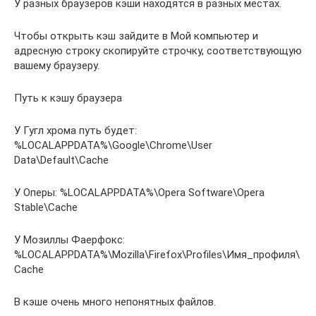
У разных браузеров кэши находятся в разных местах.
Чтобы открыть кэш зайдите в Мой компьютер и
адресную строку скопируйте строчку, соответствующую
вашему браузеру.
Путь к кэшу браузера
У Гугл хрома путь будет:
%LOCALAPPDATA%\Google\Chrome\User
Data\Default\Cache
У Оперы: %LOCALAPPDATA%\Opera Software\Opera
Stable\Cache
У Мозиллы Фаерфокс:
%LOCALAPPDATA%\Mozilla\Firefox\Profiles\Имя_профиля\
Cache
В кэше очень много непонятных файлов.