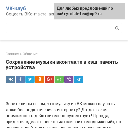
Перейти
VK-клуб
Для любых предложений по
к
Соцсеть ВКонтакте: аккаунт, общение, досуг
сайту: club-tea@cp9.ru
контенту
Поиск:
Главная
»
Общение
Сохранение музыки вконтакте в кэш-память
устройства
Знаете ли вы о том, что музыку из ВК можно слушать
даже без подключения к интернету? Да-да, такая
возможность действительно существует! Правда,
придется сделать несколько «лишних телодвижений», но
не переживайте — на деле все очень и очень просто.