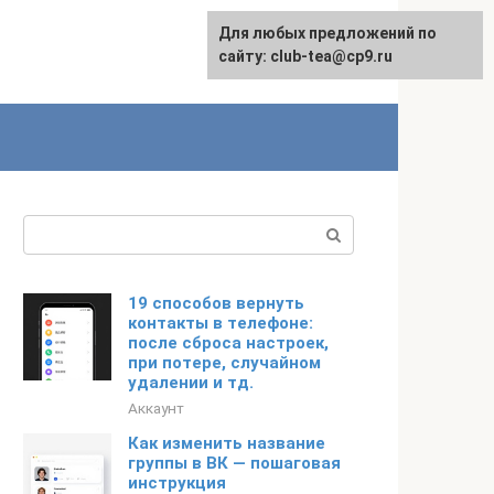
Для любых предложений по
сайту: club-tea@cp9.ru
Поиск:
19 способов вернуть
контакты в телефоне:
после сброса настроек,
при потере, случайном
удалении и тд.
Аккаунт
Как изменить название
группы в ВК — пошаговая
инструкция