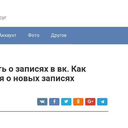
суг
Аккаунт
Фото
Другое
 о записях в вк. Как
я о новых записях