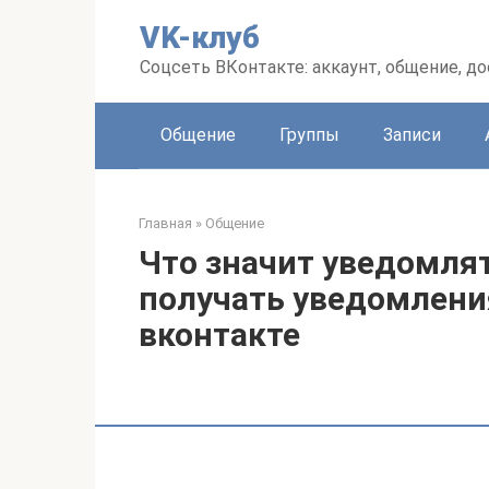
Перейти
VK-клуб
к
контенту
Соцсеть ВКонтакте: аккаунт, общение, до
Общение
Группы
Записи
Главная
»
Общение
Что значит уведомлять
получать уведомлени
вконтакте