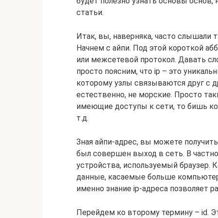
будет полезно узнать основы основ,
статьи.
Итак, вы, наверняка, часто слышали та
Начнем с айпи. Под этой короткой абб
или межсетевой протокол. Давать сл
просто поясним, что ip – это уникаль
которому узлы связываются друг с д
естественно, не морские. Просто та
имеющие доступы к сети, то бишь к
т.д.
Зная айпи-адрес, вы можете получит
был совершен выход в сеть. В частно
устройства, используемый браузер. К
данные, касаемые больше компьютера
именно знание ip-адреса позволяет 
Перейдем ко второму термину – id. 