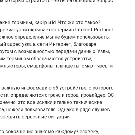
 на которых строится ответы на основной вопрос
кие термины, как ip и id. Что же это такое?
ревиатурой скрывается термин Internet Protocol,
ожное определение мы не будем использовать,
ный адрес узла в сети Интернет, благодаря
ругом с возможностью передачи данных. Узлы,
ким термином обозначаются устройства,
омпьютеры, смартфоны, планшеты, смарт-часы и
ь важную информацию об устройстве, с которого
сти, определяются страна и город, провайдер, ОС
онечно, это все исключительно технические
, нежели пользователя. Однако в ряде случаев
разрешить серьезные ситуации.
Это сокращение знакомо каждому человеку,