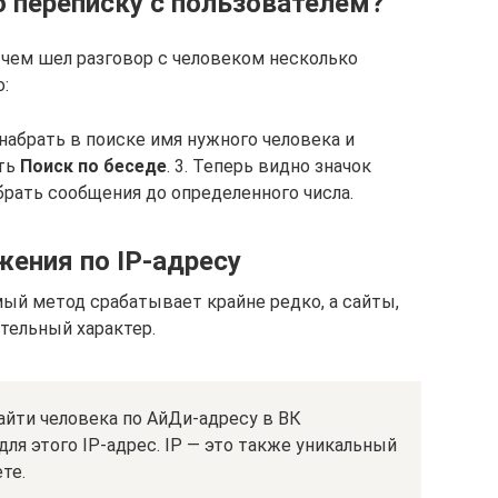
ю переписку с пользователем?
чем шел разговор с человеком несколько
о:
набрать в поиске имя нужного человека и
ать
Поиск по беседе
. 3. Теперь видно значок
рать сообщения до определенного числа.
ения по IP-адресу
мый метод срабатывает крайне редко, а сайты,
тельный характер.
айти человека по АйДи-адресу в ВК
ля этого IP-адрес. IP — это также уникальный
те.