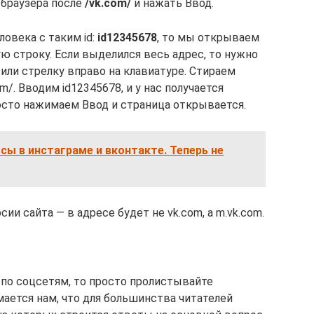
 браузера после
/vk.com/
и нажать Ввод.
овека с таким id:
id12345678
, то мы открываем
ю строку. Если выделился весь адрес, то нужно
или стрелку вправо на клавиатуре. Стираем
m/. Вводим id12345678, и у нас получается
росто нажимаем Ввод и страница открывается.
ы в инстаграме и вконтакте. Теперь не
и сайта — в адресе будет не vk.com, а m.vk.com.
 по соцсетям, то просто пролистывайте
умается нам, что для большинства читателей