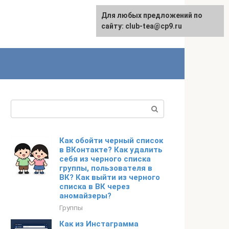
Для любых предложений по
сайту: club-tea@cp9.ru
Поиск:
Как обойти черный список
в ВКонтакте? Как удалить
себя из черного списка
группы, пользователя в
ВК? Как выйти из черного
списка в ВК через
аномайзеры?
Группы
Как из Инстаграмма