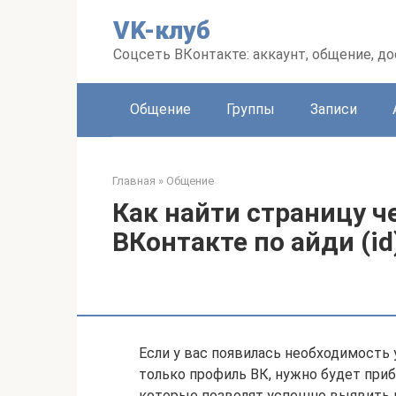
Перейти
VK-клуб
к
контенту
Соцсеть ВКонтакте: аккаунт, общение, до
Общение
Группы
Записи
Главная
»
Общение
Как найти страницу ч
ВКонтакте по айди (id
Если у вас появилась необходимость 
только профиль ВК, нужно будет при
которые позволят успешно выявить 