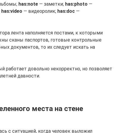
льбомы;
has:note
— заметки;
has:photo
—
;
has:video
— видеоролик;
has:doc
—
тора лента наполняется постами, к которыми
жны сканы паспортов, готовые контрольные
ных документов, то их следует искать на
ый работает довольно некорректно, но позволяет
летней давности.
ленного места на стене
ась с ситуацией, когда человек выложил