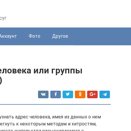
суг
Аккаунт
Фото
Другое
еловека или группы
)
узнать адрес человека, имея из данных о нем
бегнуть к некоторым методам и хитростям,
место жительства разыскиваемого с