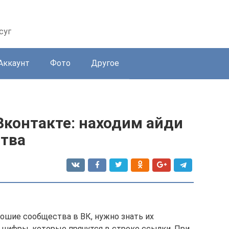
суг
Аккаунт
Фото
Другое
 Вконтакте: находим айди
ства
ошие сообщества в ВК, нужно знать их
и цифры, которые прячутся в строке ссылки. При