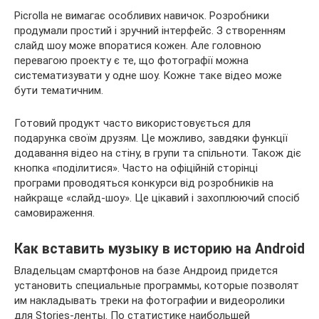
Picrolla не вимагає особливих навичок. Розробники
продумали простий і зручний інтерфейс. З створенням
слайд шоу може впоратися кожен. Але головною
перевагою проекту є те, що фотографії можна
систематизувати у одне шоу. Кожне таке відео може
бути тематичним.
Готовий продукт часто використовується для
подарунка своїм друзям. Це можливо, завдяки функції
додавання відео на стіну, в групи та спільноти. Також діє
кнопка «поділитися». Часто на офіційній сторінці
програми проводяться конкурси від розробників на
найкраще «слайд-шоу». Це цікавий і захоплюючий спосіб
самовираження.
Как вставить музыку в историю на Android
Владельцам смартфонов на базе Андроид придется
установить специальные программы, которые позволят
им накладывать треки на фотографии и видеоролики
для Stories-ленты. По статистике наибольшей