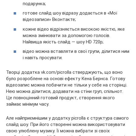
подарунка;
готове слайд шоу відразу додається в «Мої
відеозаписи» Вконтакте;
кожне відео відрізняється високою якістю, яке
можна змінювати за допомогою голосів.
Найвища якість слайд — шоу HD 720p;
відео можна вставляти в свої групи, ділитися ним
і навіть просувати.
Творці додатка vk.com/picrolla стверджують, що воно
було розроблене на основі ефекту Кена Бернса. Готову
відеозапис можна побачити не тільки у себе на сторінці.
Нею можна ділитися, додавати на стіни груп, спільнот.
Це повноцінний готовий продукт, створення якого
займає мінімум часу.
Але найприємнішим у додатку picrolla є структура самого
слайд шоу. При його створенні можна використовувати
свою улюблену музику. Її можна вибрати зі своїх