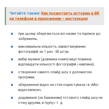
Читайте также:
Как посмотреть историю в ВК
на телефоне в приложении – инструкция
при цьому зберігаються всі назви та підписи до
зображень;
максимальна кількість завантажуваних
фотографій за 1 раз -50 штук;
вибір музики (довжина композиції повинна
відповідати кількості фотографій і навпаки);
створення самого слайд шоу з допомогою
програми;
збереження відео на стіні користувача і в «Мої
відеозаписи»;
додавання (за бажанням) готового слайд шоу на
стіну друзям, в групу і т. д.