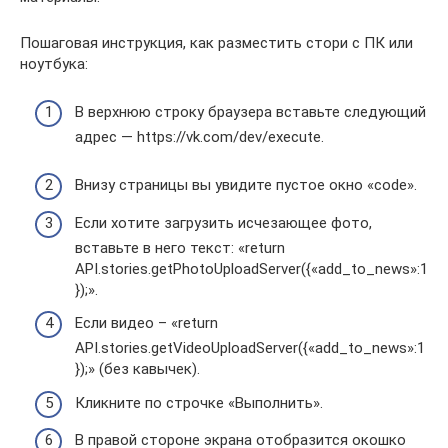
Пошаговая инструкция, как разместить стори с ПК или
ноутбука:
В верхнюю строку браузера вставьте следующий
адрес — https://vk.com/dev/execute.
Внизу страницы вы увидите пустое окно «code».
Если хотите загрузить исчезающее фото,
вставьте в него текст: «return
API.stories.getPhotoUploadServer({«add_to_news»:1
});».
Если видео – «return
API.stories.getVideoUploadServer({«add_to_news»:1
});» (без кавычек).
Кликните по строчке «Выполнить».
В правой стороне экрана отобразится окошко