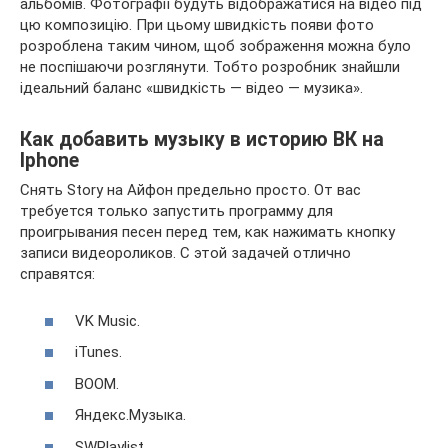
альбомів. Фотографії будуть відображатися на відео під
цю композицію. При цьому швидкість появи фото
розроблена таким чином, щоб зображення можна було
не поспішаючи розглянути. Тобто розробник знайшли
ідеальний баланс «швидкість — відео — музика».
Как добавить музыку в историю ВК на
Iphone
Снять Story на Айфон предельно просто. От вас
требуется только запустить программу для
проигрывания песен перед тем, как нажимать кнопку
записи видеороликов. С этой задачей отлично
справятся:
VK Music.
iTunes.
BOOM.
Яндекс.Музыка.
SWPlaylist.