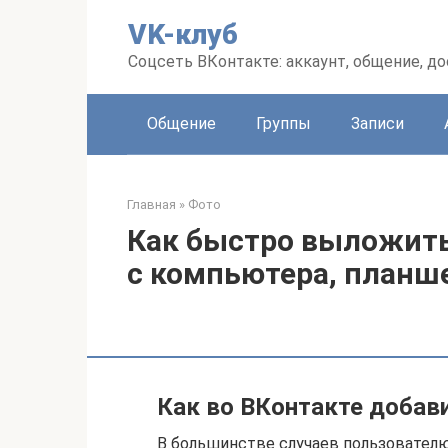
Перейти
VK-клуб
к
контенту
Соцсеть ВКонтакте: аккаунт, общение, до
Общение
Группы
Записи
Главная
»
Фото
Как быстро выложить
с компьютера, планш
Как во ВКонтакте добав
В большинстве случаев пользовател