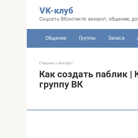
Перейти
VK-клуб
к
контенту
Соцсеть ВКонтакте: аккаунт, общение, до
Общение
Группы
Записи
Главная
»
Аккаунт
Как создать паблик |
группу ВК