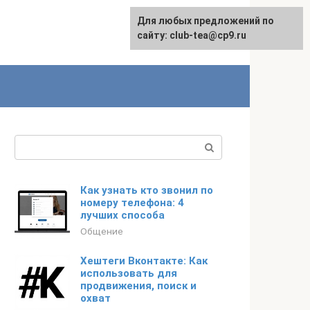
Для любых предложений по
сайту: club-tea@cp9.ru
Поиск:
Как узнать кто звонил по
номеру телефона: 4
лучших способа
Общение
Хештеги Вконтакте: Как
использовать для
продвижения, поиск и
охват