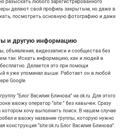
жно разыскать любого зарегистрированного
зеры делают свой профиль закрытым, но даже в
скать, посмотреть основную фотографию и даже
сты и другую информацию
ы, объявления, видеозаписи и сообщества без
сем так. Искать информацию, как и людей в
бесплатно. Делается это при помощи
орый я уже упоминал выше. Работает он в любой
ере Google.
руппу “Блог Василия Блинова” на ok.ru. Для этого
роке ввожу оператор “site:” без кавычек. Сразу
а котором хочу выполнить поиск. В нашем случае
 пробел и ввожу название группы, которую нужно
ая конструкция “site:ok.ru Блог Василия Блинова”.