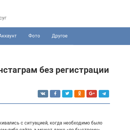
суг
Аккаунт
Фото
Другое
нстаграм без регистрации
кивались с ситуацией, когда необходимо было
ком-либо сайте, а может даже «по быстрому»