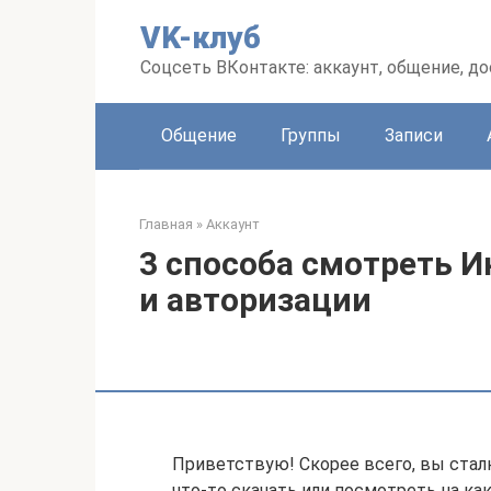
Перейти
VK-клуб
к
контенту
Соцсеть ВКонтакте: аккаунт, общение, до
Общение
Группы
Записи
Главная
»
Аккаунт
3 способа смотреть И
и авторизации
Приветствую! Скорее всего, вы стал
что-то скачать или посмотреть на ка