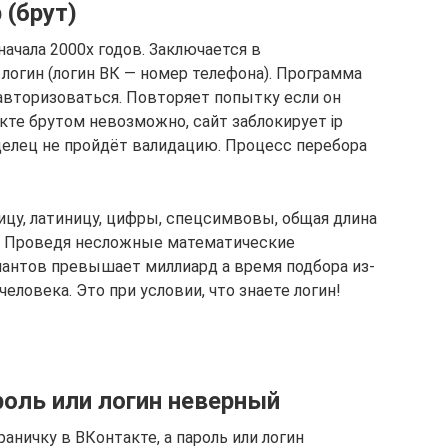
 (брут)
ачала 2000х годов. Заключается в
логин (логин ВК — номер телефона). Программа
 авторизоваться. Повторяет попытку если он
кте брутом невозможно, сайт заблокирует ip
аделец не пройдёт валидацию. Процесс перебора
ицу, латиницу, цифры, спецсимвовы, общая длина
. Проведя несложные математические
риантов превышает миллиард а время подбора из-
еловека. Это при условии, что знаете логин!
ароль или логин неверный
аничку в ВКонтакте, а пароль или логин