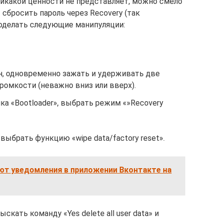
икакой ценности не представляет, можно смело
сбросить пароль через Recovery (так
оделать следующие манипуляции:
ан, одновременно зажать и удерживать две
громкости (неважно вниз или вверх).
ка «Bootloader», выбрать режим «»Recovery
выбрать функцию «wipe data/factory reset».
ют уведомления в приложении Вконтакте на
скать команду «Yes delete all user data» и