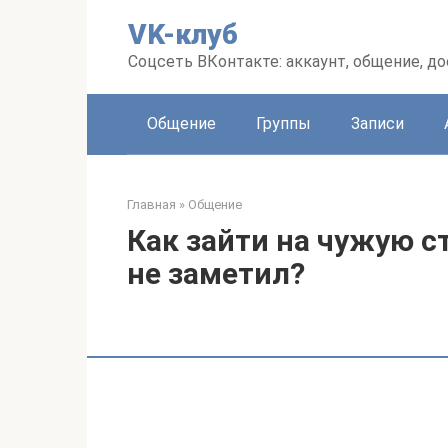
Перейти
VK-клуб
к
контенту
Соцсеть ВКонтакте: аккаунт, общение, до
Общение
Группы
Записи
Главная
»
Общение
Как зайти на чужую с
не заметил?