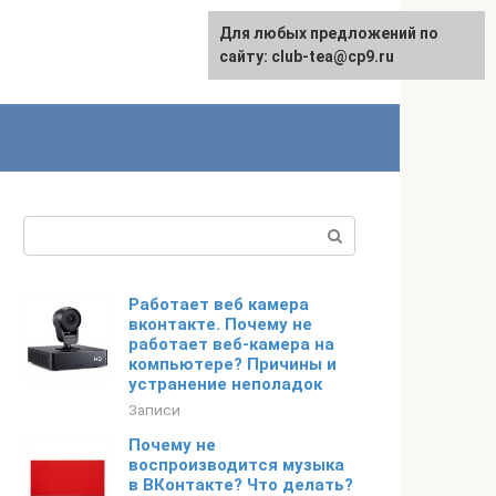
Для любых предложений по
сайту: club-tea@cp9.ru
Поиск:
Работает веб камера
вконтакте. Почему не
работает веб-камера на
компьютере? Причины и
устранение неполадок
Записи
Почему не
воспроизводится музыка
в ВКонтакте? Что делать?