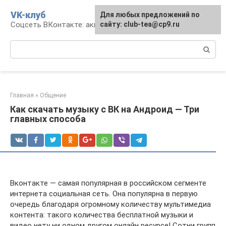
Перейти
VK-клуб
Для любых предложений по
к
Соцсеть ВКонтакте: аккаунт, общение, досуг
сайту: club-tea@cp9.ru
контенту
Поиск:
Главная
»
Общение
Как скачать музыку с ВК на Андроид — Три
главных способа
Вконтакте — самая популярная в российском сегменте
интернета социальная сеть. Она популярна в первую
очередь благодаря огромному количеству мультимедиа
контента: такого количества бесплатной музыки и
видео нету ни одном другом онлайн ресурсе! Сотни групп