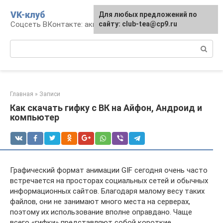
Перейти
VK-клуб
Для любых предложений по
к
Соцсеть ВКонтакте: аккаунт, общение, досуг
сайту: club-tea@cp9.ru
контенту
Поиск:
Главная
»
Записи
Как скачать гифку с ВК на Айфон, Андроид и
компьютер
Графический формат анимации GIF сегодня очень часто
встречается на просторах социальных сетей и обычных
информационных сайтов. Благодаря малому весу таких
файлов, они не занимают много места на серверах,
поэтому их использование вполне оправдано. Чаще
всего «гифки» представляют собой короткие