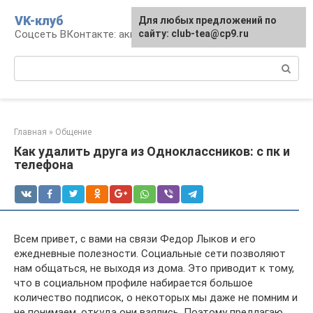
Перейти
VK-клуб
Для любых предложений по
к
Соцсеть ВКонтакте: аккаунт, общение, досуг
сайту: club-tea@cp9.ru
контенту
Поиск:
Главная
»
Общение
Как удалить друга из Одноклассников: с пк и
телефона
Всем привет, с вами на связи Федор Лыков и его
ежедневные полезности. Социальные сети позволяют
нам общаться, не выходя из дома. Это приводит к тому,
что в социальном профиле набирается большое
количество подписок, о некоторых мы даже не помним и
не понимаем, откуда они взялись. Поэтому предлагаю