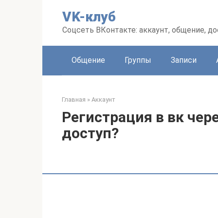
Перейти
VK-клуб
к
контенту
Соцсеть ВКонтакте: аккаунт, общение, до
Общение
Группы
Записи
Главная
»
Аккаунт
Регистрация в вк через
доступ?