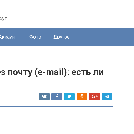
суг
Аккаунт
Фото
Другое
 почту (e-mail): есть ли