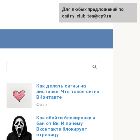
Для любых предложений по
сайту: club-tea@cp9.ru
Поиск:
Как делать сигны на
листочке. Что такое сигна
ВКонтакте
Фото
Как обойти блокировку и
бан от Вк. И почему
Вконтакте блокирует
страницу