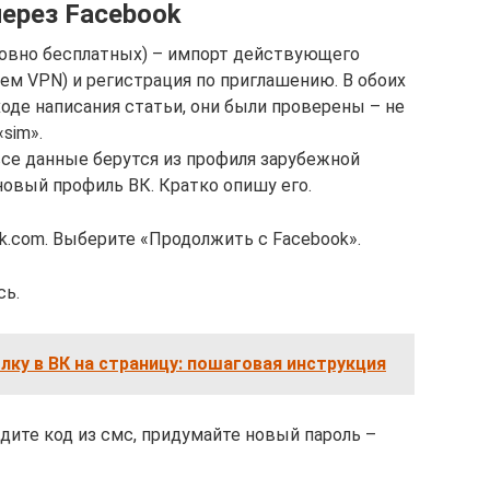
через Facebook
ловно бесплатных) – импорт действующего
ием VPN) и регистрация по приглашению. В обоих
ходе написания статьи, они были проверены – не
sim».
все данные берутся из профиля зарубежной
новый профиль ВК. Кратко опишу его.
vk.com. Выберите «Продолжить с Facebook».
сь.
лку в ВК на страницу: пошаговая инструкция
дите код из смс, придумайте новый пароль –