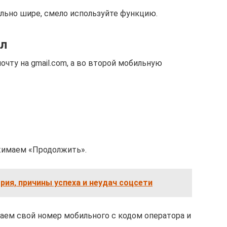
льно шире, смело используйте функцию.
гл
очту на gmail.com, а во второй мобильную
жимаем «Продолжить».
рия, причины успеха и неудач соцсети
аем свой номер мобильного с кодом оператора и