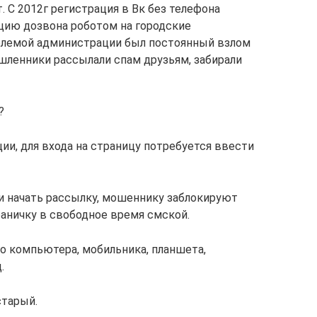
. С 2012г регистрация в Вк без телефона
цию дозвона роботом на городские
блемой администрации был постоянный взлом
мышленники рассылали спам друзьям, забирали
?
и, для входа на страницу потребуется ввести
и начать рассылку, мошеннику заблокируют
раничку в свободное время смской.
о компьютера, мобильника, планшета,
.
старый.