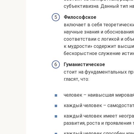
субъективизна. Данный тип на
Философское
включает в себя теоретически
научные знания и обосновани
соответствии с логикой и об
к мудрости» содержит высший
бескорыстное служение истин
Гуманистическое
стоит на фундаментальных пр
гласят, что:
человек – наивысшая мировая
каждый человек – самодостат
каждый человек имеет неогр
развития, роста и проявления
каждый человек способен изме