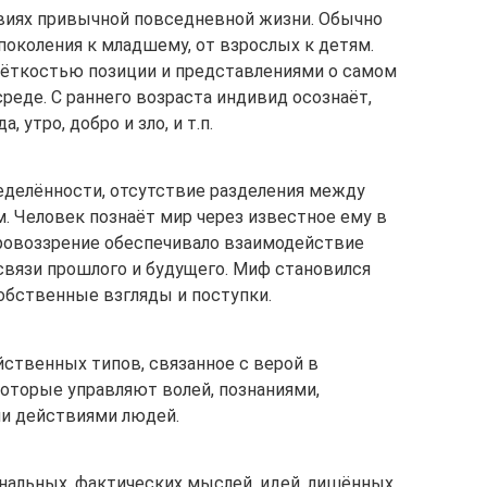
овиях привычной повседневной жизни. Обычно
поколения к младшему, от взрослых к детям.
чёткостью позиции и представлениями о самом
реде. С раннего возраста индивид осознаёт,
, утро, добро и зло, и т.п.
еделённости, отсутствие разделения между
 Человек познаёт мир через известное ему в
ировоззрение обеспечивало взаимодействие
связи прошлого и будущего. Миф становился
обственные взгляды и поступки.
йственных типов, связанное с верой в
оторые управляют волей, познаниями,
и действиями людей.
ональных, фактических мыслей, идей, лишённых