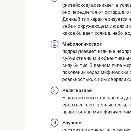
(житейское) возникает в усл
оно передаётся от остаршего 
Данный тип характеризуется 
себе и окружающем: людях и с
какое бывает солнце, небо, вода
Мифологическое
подразумевает наличие неопр
субъективным и объективным.
силу бытия. В данном типе м
поколений через мифические 
реальностью, с ним сверяли с
Религиозное
– одно из самых сильных и де
сверхъестесственные силы, к
нравственными и физическим
Научное
состоит из конкретных, раци