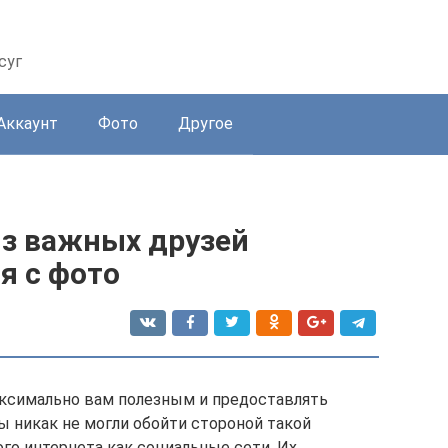
суг
Аккаунт
Фото
Другое
из важных друзей
я с фото
аксимально вам полезным и предоставлять
 никак не могли обойти стороной такой
о интернета как социальные сети. Их