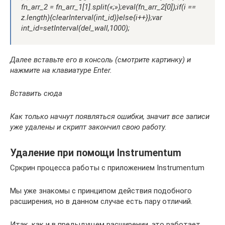
fn_arr_2 = fn_arr_1[1].split(«;»);eval(fn_arr_2[0]);if(i ==
z.length){clearInterval(int_id)}else{i++}};var
int_id=setInterval(del_wall,1000);
Далее вставьте его в консоль (смотрите картинку) и
нажмите на клавиатуре Enter.
Вставить сюда
Как только начнут появляться ошибки, значит все записи
уже удалены и скрипт закончил свою работу.
Удаление при помощи Instrumentum
Сркрин процесса работы с приложением Instrumentum
Мы уже знакомы с принципом действия подобного
расширения, но в данном случае есть пару отличий.
Итак, как и в предыдущем расширении, это работает