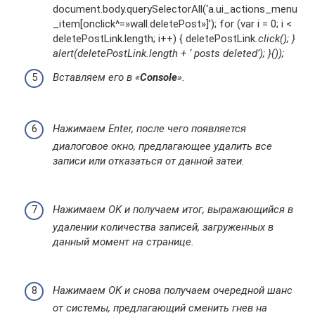
document.body.querySelectorAll(‘a.ui_actions_menu
_item[onclick^=»wall.deletePost»]’); for (var i = 0; i <
deletePostLink.length; i++) { deletePostLink
.click(); }
alert(deletePostLink.length + ‘ posts deleted’); }());
Вставляем его в «
Console
».
Нажимаем Enter, после чего появляется
диалоговое окно, предлагающее удалить все
записи или отказаться от данной затеи.
Нажимаем OK и получаем итог, выражающийся в
удалении количества записей, загруженных в
данный момент на странице.
Нажимаем OK и снова получаем очередной шанс
от системы, предлагающий сменить гнев на