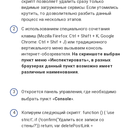
скрипт позволяет удалить сразу только
видимые загруженные сервисы. Если утомились
крутить, то дозволительно разбить данный
процесс на несколько этапов.
С использованием специального сочетания
клавиш (Mozilla Fiirefox: Ctrl + Shiift + K; Google
Chrome: Ctrl + Shif + J) или традиционного
вертикального меню вызываем консоль
интернет-обозревателя.
На скриншоте выбран
пункт меню «Инспектировать», в разных
браузерах данный пункт возможно имеет
различные наименования.
Откроется панель управления, где необходимо
выбрать пункт «
Console
».
Копируем следующий скрипт: function () { ‘use
strict’; if (!confirm(‘Удалить все записи со
стены?’)) return; var deletePostLink =