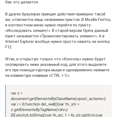
Как это делается
В других браузерах принцип действия примерно такой
же, отличается лишь названием пунктов. В Mozilla Firefox,
в контекстном меню нужно перейти по пункту
«Исследовать элемент». В старой версии Opera данный
пункт называется «Проинспектировать элемент». А в
Internet Explorer вообще нужно просто нажать на кнопку
F12.
Итак, в открытую только что «Консоль» нужно будет
скопировать ниже указанный код, для этого выделите
его при помощи курсора мыши и одновременно нажмите
на клавиатуре клавиши «CTRL + C»:
var z =
document.getElementsByClassName(«post_actions»);
var i = 0;function del_wall(){var fn_str =
z
.getElementsByTagName(«div»)
[0].onclick.toString();var fn_arr_1 = fn_str.split(«{«);var