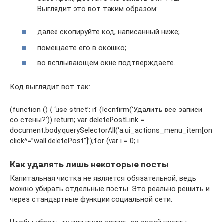
Выглядит это вот таким образом:
далее скопируйте код, написанный ниже;
помещаете его в окошко;
во всплывающем окне подтверждаете.
Код выглядит вот так:
(function () { ‘use strict’; if (!confirm(‘Удалить все записи
со стены?’)) return; var deletePostLink =
document.body.querySelectorAll(‘a.ui_actions_menu_item[on
click^=”wall.deletePost”]’);for (var i = 0; i
Как удалять лишь некоторые посты
Капитальная чистка не является обязательной, ведь
можно убирать отдельные посты. Это реально решить и
через стандартные функции социальной сети.