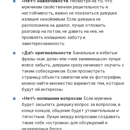
«Нет!» навязчивости
. Несмотря на то, что
мужчинам свойственная решительность и
настойчивость, важно не показаться девушке
излишне назойливым. Если девушка не
расположена на диалог, лучше отложить
разговор на потом, не давить на нее, не
проявлять излишнюю заботу и
заинтересованность.
«Да!» оригинальности
. Банальные и избитые
фразы «как дела» или «чем занимаешься» лучше
вовсе забыть, девушки сразу начинают скучать с
таким собеседником. Если просмотреть
страницу объекта симпатии или ее фотографии,
можно найти множество вариантов тем, которые
будут ей интересны.
«Нет!» излишним вопросам
. Если мужчина
будет засыпать девушку вопрос за вопросом, в
конце концов, общение будет утомительным и
тягостным. Лучше между вопросами создавать
такие себе «островки» для обсуждений и
незаурядных бесед.