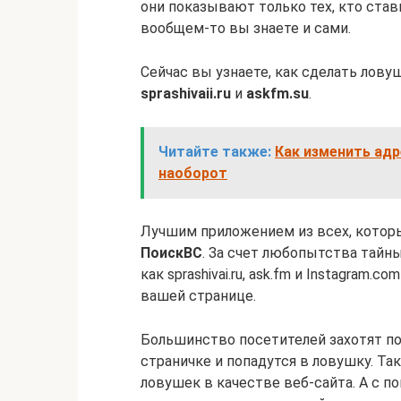
они показывают только тех, кто стави
вообщем-то вы знаете и сами.
Сейчас вы узнаете, как сделать лов
sprashivaii.ru
и
askfm.su
.
Читайте также:
Как изменить адр
наоборот
Лучшим приложением из всех, которы
ПоискВС
. За счет любопытства тайн
как sprashivai.ru, ask.fm и Instagram
вашей странице.
Большинство посетителей захотят по
страничке и попадутся в ловушку. Так
ловушек в качестве веб-сайта. А с п