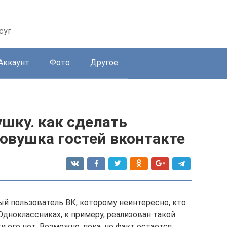
суг
Аккаунт
Фото
Другое
ушку. как сделать
ловушка гостей вконтакте
ный пользователь ВК, которому неинтересно, кто
 Одноклассниках, к примеру, реализован такой
и его нет. Возможно, пока, но факт остается