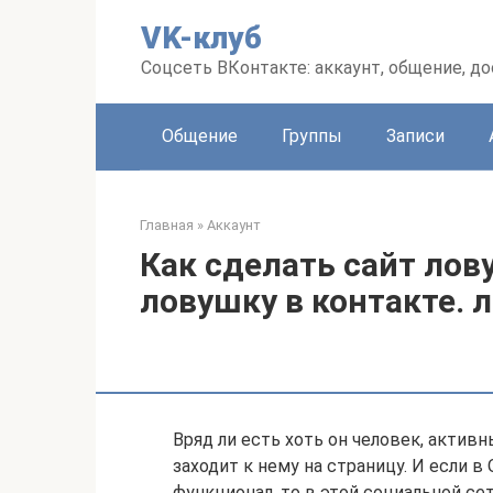
Перейти
VK-клуб
к
контенту
Соцсеть ВКонтакте: аккаунт, общение, до
Общение
Группы
Записи
Главная
»
Аккаунт
Как сделать сайт лов
ловушку в контакте. 
Вряд ли есть хоть он человек, актив
заходит к нему на страницу. И если в
функционал, то в этой социальной сет