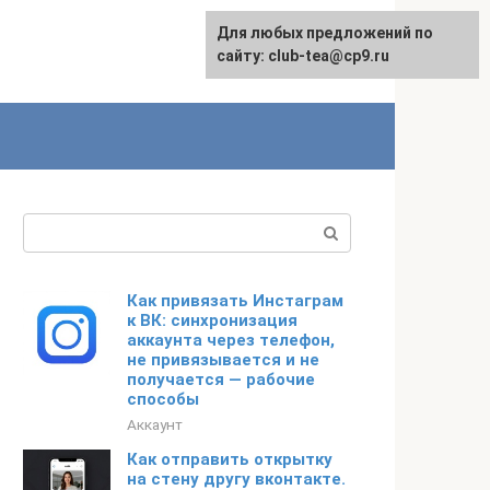
Для любых предложений по
сайту: club-tea@cp9.ru
Поиск:
Как привязать Инстаграм
к ВК: синхронизация
аккаунта через телефон,
не привязывается и не
получается — рабочие
способы
Аккаунт
Как отправить открытку
на стену другу вконтакте.