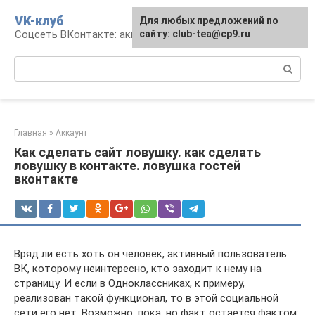
Перейти
VK-клуб
Для любых предложений по
к
Соцсеть ВКонтакте: аккаунт, общение, досуг
сайту: club-tea@cp9.ru
контенту
Поиск:
Главная
»
Аккаунт
Как сделать сайт ловушку. как сделать
ловушку в контакте. ловушка гостей
вконтакте
Вряд ли есть хоть он человек, активный пользователь
ВК, которому неинтересно, кто заходит к нему на
страницу. И если в Одноклассниках, к примеру,
реализован такой функционал, то в этой социальной
сети его нет. Возможно, пока, но факт остается фактом: