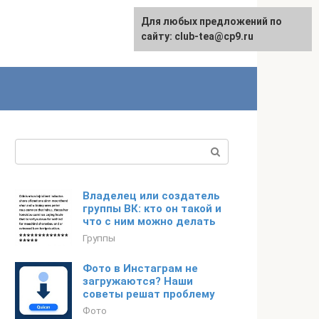
Для любых предложений по
сайту: club-tea@cp9.ru
Поиск:
Владелец или создатель
группы ВК: кто он такой и
что с ним можно делать
Группы
Фото в Инстаграм не
загружаются? Наши
советы решат проблему
Фото