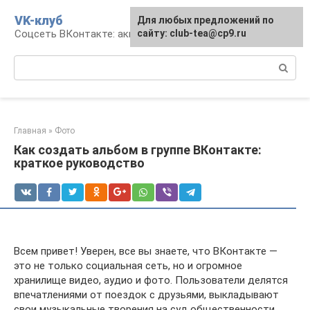
Перейти
VK-клуб
Для любых предложений по
к
Соцсеть ВКонтакте: аккаунт, общение, досуг
сайту: club-tea@cp9.ru
контенту
Поиск:
Главная
»
Фото
Как создать альбом в группе ВКонтакте:
краткое руководство
Всем привет! Уверен, все вы знаете, что ВКонтакте —
это не только социальная сеть, но и огромное
хранилище видео, аудио и фото. Пользователи делятся
впечатлениями от поездок с друзьями, выкладывают
свои музыкальные творения на суд общественности,