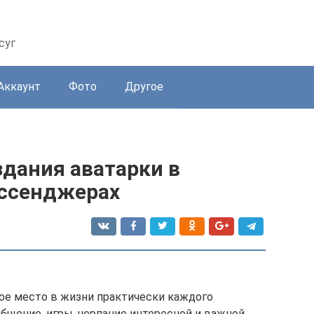
суг
Аккаунт
Фото
Другое
здания аватарки в
ессенджерах
ое место в жизни практически каждого
бщение, игры, черпание интересной и важной