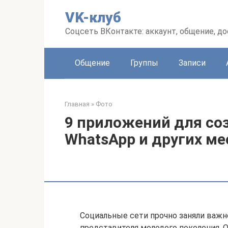
Перейти
VK-клуб
к
контенту
Соцсеть ВКонтакте: аккаунт, общение, до
Общение
Группы
Записи
Главная
»
Фото
9 приложений для со
WhatsApp и других м
Социальные сети прочно заняли важн
представителя молодого поколения. О