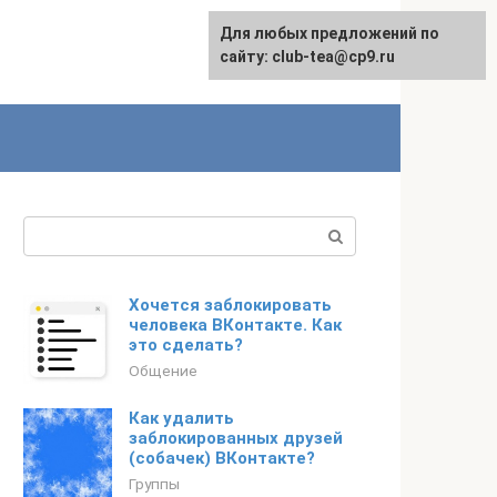
Для любых предложений по
сайту: club-tea@cp9.ru
Поиск:
Хочется заблокировать
человека ВКонтакте. Как
это сделать?
Общение
Как удалить
заблокированных друзей
(собачек) ВКонтакте?
Группы